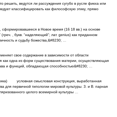
то решить, ведутся ли рассуждения сугубо в русле фикха или
 следует классифицировать как философскую этику, прямо
формировавшееся в Новое время (16 18 вв.) на основе
 (греч. , букв. “наделяющий”; лат. genius) как приданном
личность и судьбу божества,&#8230; …
яет свое содержание в зависимости от области
ся как одна из форм существования материи, осуществляющая
тава и функций, обладающая способностью&#8230; …
а) условная смысловая конструкция, выработанная
ва для первичной типологии мировой культуры. 3. и В. парная
яризованного целого всемирной культуры …