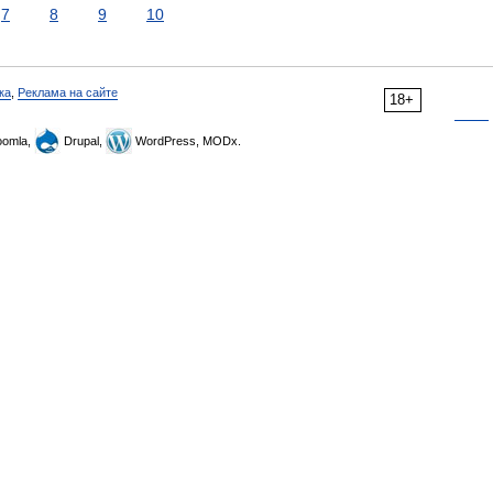
7
8
9
10
ка
,
Реклама на сайте
18+
omla,
Drupal,
WordPress, MODx.