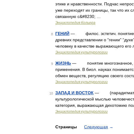
этике и нравственности. Подчас непрос
уже переходят их границы, так что их
связанную с&#8230; …
Энциклопедия Кольера
ГЕНИЙ
— филос. эстетич. понятие, с
8
древних представлении о “гении” “духе”
человеку в качестве выражающего его 
Энциклопедия культурологии
ЖИЗНЬ
— понятие многозначное, мен
9
применения. В биол. науках понимает
обмен веществ, регуляцию своего сос
Энциклопедия культурологии
ЗАПАД И ВОСТОК
— (парадигматик
10
культурологической мыслью человечест
категория, выражающая дихотомию пол
Энциклопедия культурологии
Страницы
Следующая
→