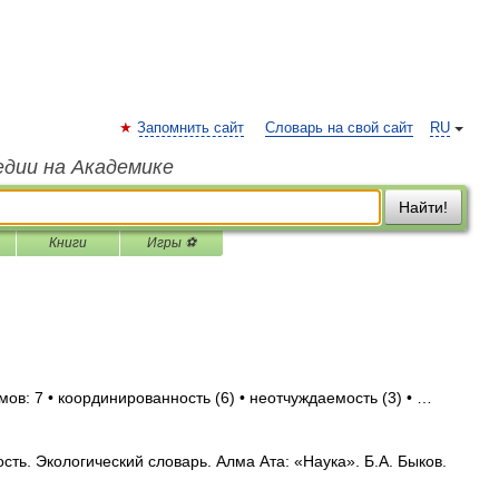
Запомнить сайт
Словарь на свой сайт
RU
едии на Академике
Найти!
Книги
Игры ⚽
ов: 7 • координированность (6) • неотчуждаемость (3) • …
ть. Экологический словарь. Алма Ата: «Наука». Б.А. Быков.