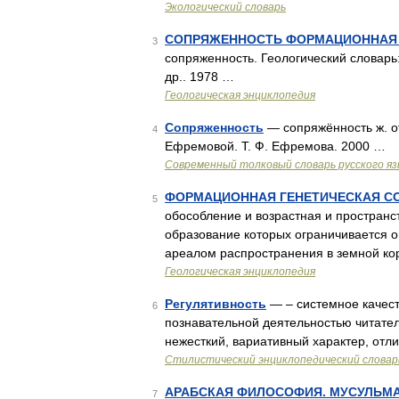
Экологический словарь
СОПРЯЖЕННОСТЬ ФОРМАЦИОННАЯ 
3
сопряженность. Геологический словарь:
др.. 1978 …
Геологическая энциклопедия
Сопряженность
— сопряжённость ж. о
4
Ефремовой. Т. Ф. Ефремова. 2000 …
Современный толковый словарь русского я
ФОРМАЦИОННАЯ ГЕНЕТИЧЕСКАЯ С
5
обособление и возрастная и пространст
образование которых ограничивается 
ареалом распространения в земной ко
Геологическая энциклопедия
Регулятивность
— – системное качест
6
познавательной деятельностью читателя
нежесткий, вариативный характер, отл
Стилистический энциклопедический словарь
АРАБСКАЯ ФИЛОСОФИЯ. МУСУЛЬМ
7