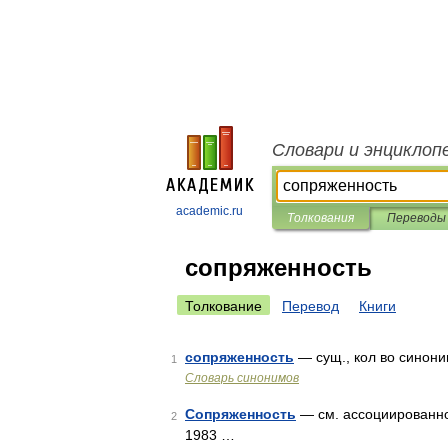
Словари и энциклоп
academic.ru
Толкования
Переводы
сопряженность
Толкование
Перевод
Книги
сопряженность
— сущ., кол во синоним
1
Словарь синонимов
Сопряженность
— см. ассоциированнос
2
1983 …