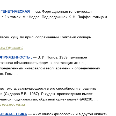
ГЕНЕТИЧЕСКАЯ
— см. Формационная генетическая
 в 2 х томах. М.: Недра. Под редакцией К. Н. Паффенгольца и
твлеч. сущ. по прил. сопряжённый Толковый словарь
зыка Ефремовой
ОПРЯЖЕННОСТЬ ,
— В. И. Попов, 1959, групповое
венная сближенность форм. и слагающих их г. п.,
определенным интервалом геол. времени и определенным
ре. Геол …
во текста, заключающееся в его способности управлять
 (Сидоров Е.В., 1987). Р. худож. произведения имеет
ичается подвижностью, образной ориентацией,&#8230; …
 русского языка
АНСКАЯ ЭТИКА
— Фикх близок философии и в другой области