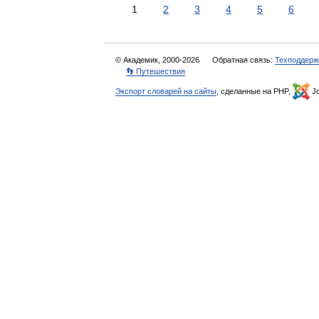
1
2
3
4
5
6
© Академик, 2000-2026
Обратная связь:
Техподдерж
👣 Путешествия
Экспорт словарей на сайты
, сделанные на PHP,
Jo